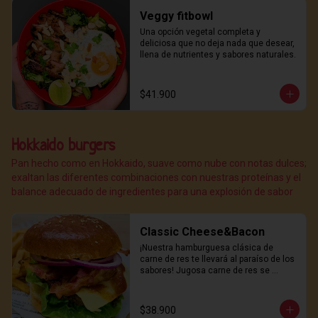
Veggy fitbowl
Una opción vegetal completa y 
deliciosa que no deja nada que desear, 
llena de nutrientes y sabores naturales.
$41.900
Hokkaido burgers
Pan hecho como en Hokkaido, suave como nube con notas dulces;
exaltan las diferentes combinaciones con nuestras proteínas y el
balance adecuado de ingredientes para una explosión de sabor
Classic Cheese&Bacon
¡Nuestra hamburguesa clásica de 
carne de res te llevará al paraíso de los 
sabores! Jugosa carne de res se 
combina con queso derretido y 
crujiente bacon, todo servido en un 
suave pan hokkaido y coronado con 
$38.900
nuestra deliciosa salsa de la casa. 