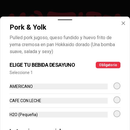
Pork & Yolk
Pulled pork jugoso, queso fundido y huevo frito de
yema cremosa en pan Hokkaido dorado (Una bomba
suave, salada y sexy)
Conócenos
ELIGE TU BEBIDA DESAYUNO
Obligatorio
Cobertura
Seleccione 1
Términos y condiciones del servicio
Términos y condiciones
AMERICANO
Política de privacidad
CAFE CON LECHE
Redes sociales
H2O (Pequeña)
Instagram