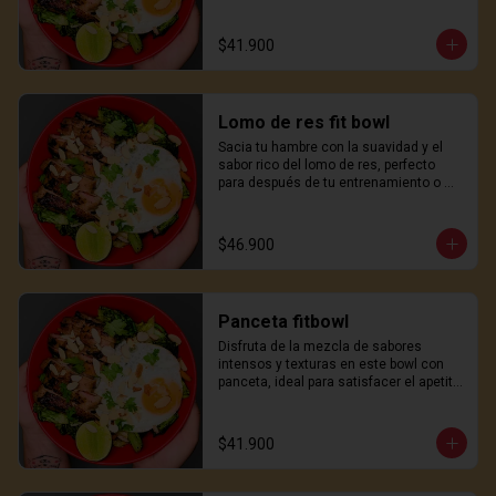
apetito con un toque japonés.
$41.900
Lomo de res fit bowl
Sacia tu hambre con la suavidad y el 
sabor rico del lomo de res, perfecto 
para después de tu entrenamiento o 
una comida sustanciosa a mitad del 
día.
$46.900
Panceta fitbowl
Disfruta de la mezcla de sabores 
intensos y texturas en este bowl con 
panceta, ideal para satisfacer el apetito 
con un toque japonés.
$41.900