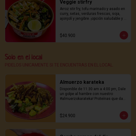
Veggie stirfry
Arroz stir fry, tofu marinado y asado en 
curry, setas, verduras frescas, soja, 
ajonjolí y jengibre. ¡opción saludable y 
deliciosa!
$40.900
Solo en el local
PIDELOS UNICAMENTE SI TE ENCUENTRAS EN EL LOCAL.
Almuerzo karateka
Disponible de 11:30 am a 4:00 pm, Dale 
un golpe al hambre con nuestro 
#almuerzokarateka! Proteínas que dan 
energía, papas crujientes, Perfecto para 
mediodía.
$24.900