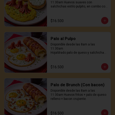
11:30am Huevos suaves con 
salchichas estilo pulpito, en combo con 
pan hokaido tostado con queso crema. 
No es normal. Es delicioso
$16.500
Palo al Pulpo
Disponible desde las 8am a las 
11:30am

Hojaldrado palo de queso y salchichas 
pulpito, huevos freidos al wok, genial! 
31.900
$16.500
Palo de Brunch (Con bacon)
Disponible desde las 8am a las 
11:30am Huevos fritos + palo de queso 
relleno + bacon crujiente.
$16.500