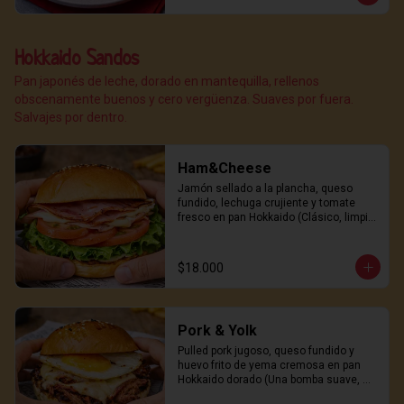
Hokkaido Sandos
Pan japonés de leche, dorado en mantequilla, rellenos
obscenamente buenos y cero vergüenza. Suaves por fuera.
Salvajes por dentro.
Ham&Cheese
Jamón sellado a la plancha, queso 
fundido, lechuga crujiente y tomate 
fresco en pan Hokkaido (Clásico, limpio 
y peligrosamente adictivo)
$18.000
Pork & Yolk
Pulled pork jugoso, queso fundido y 
huevo frito de yema cremosa en pan 
Hokkaido dorado (Una bomba suave, 
salada y sexy)