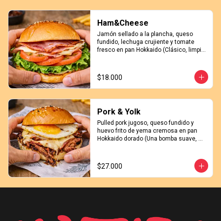
Ham&Cheese
Jamón sellado a la plancha, queso 
fundido, lechuga crujiente y tomate 
fresco en pan Hokkaido (Clásico, limpio 
y peligrosamente adictivo)
$18.000
Pork & Yolk
Pulled pork jugoso, queso fundido y 
huevo frito de yema cremosa en pan 
Hokkaido dorado (Una bomba suave, 
salada y sexy)
$27.000