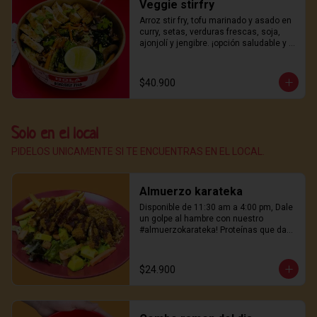
Veggie stirfry
Arroz stir fry, tofu marinado y asado en 
curry, setas, verduras frescas, soja, 
ajonjolí y jengibre. ¡opción saludable y 
deliciosa!
$40.900
Solo en el local
PIDELOS UNICAMENTE SI TE ENCUENTRAS EN EL LOCAL.
Almuerzo karateka
Disponible de 11:30 am a 4:00 pm, Dale 
un golpe al hambre con nuestro 
#almuerzokarateka! Proteínas que dan 
energía, papas crujientes, Perfecto para 
mediodía.
$24.900