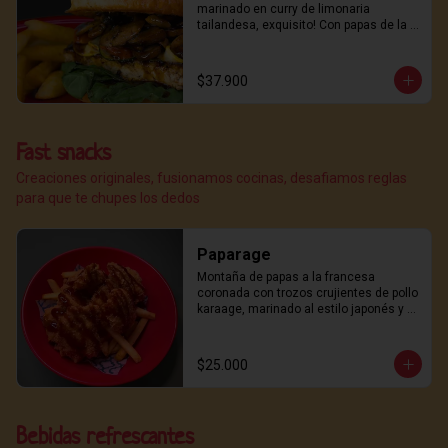
de lo delicioso. ¿listo para el placer de 
marinado en curry de limonaria 
los sabores intensos?  Con papas de la 
tailandesa, exquisito! Con papas de la 
casa!
casa!
$37.900
Fast snacks
Creaciones originales, fusionamos cocinas, desafiamos reglas
para que te chupes los dedos
Paparage
Montaña de papas a la francesa 
coronada con trozos crujientes de pollo 
karaage, marinado al estilo japonés y 
frito con maestría del dojo.

Rematado con nuestra salsa teriyaki, 
un toque de furikake casero para el 
$25.000
golpe final de umami.
Bebidas refrescantes