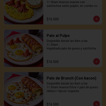
11:30am Huevos suaves con 
salchichas estilo pulpito, en combo con 
pan hokaido tostado con queso crema. 
No es normal. Es delicioso
$16.500
Palo al Pulpo
Disponible desde las 8am a las 
11:30am

Hojaldrado palo de queso y salchichas 
pulpito, huevos freidos al wok, genial! 
31.900
$16.500
Palo de Brunch (Con bacon)
Disponible desde las 8am a las 
11:30am Huevos fritos + palo de queso 
relleno + bacon crujiente.
$16.500