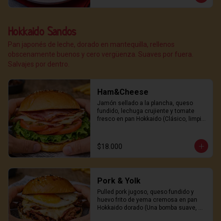
Hokkaido Sandos
Pan japonés de leche, dorado en mantequilla, rellenos
obscenamente buenos y cero vergüenza. Suaves por fuera.
Salvajes por dentro.
Ham&Cheese
Jamón sellado a la plancha, queso 
fundido, lechuga crujiente y tomate 
fresco en pan Hokkaido (Clásico, limpio 
y peligrosamente adictivo)
$18.000
Pork & Yolk
Pulled pork jugoso, queso fundido y 
huevo frito de yema cremosa en pan 
Hokkaido dorado (Una bomba suave, 
salada y sexy)