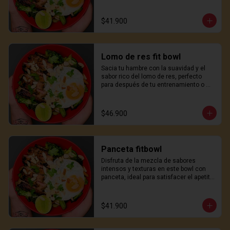
apetito con un toque japonés.
$41.900
Lomo de res fit bowl
Sacia tu hambre con la suavidad y el 
sabor rico del lomo de res, perfecto 
para después de tu entrenamiento o 
una comida sustanciosa a mitad del 
día.
$46.900
Panceta fitbowl
Disfruta de la mezcla de sabores 
intensos y texturas en este bowl con 
panceta, ideal para satisfacer el apetito 
con un toque japonés.
$41.900