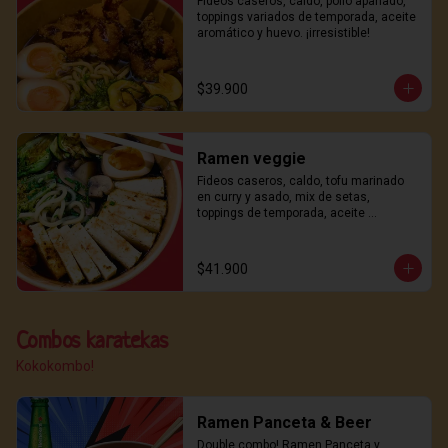
Fideos caseros, caldo, pollo apanado, 
toppings variados de temporada, aceite 
aromático y huevo. ¡irresistible!
$39.900
Ramen veggie
Fideos caseros, caldo, tofu marinado 
en curry y asado, mix de setas, 
toppings de temporada, aceite 
aromático y ajitama. ¡sabor y frescura!
$41.900
Combos karatekas
Kokokombo!
Ramen Panceta & Beer
Double combo! Ramen Panceta y 