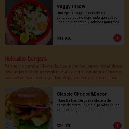
Veggy fitbowl
Una opción vegetal completa y 
deliciosa que no deja nada que desear, 
llena de nutrientes y sabores naturales.
$41.900
Hokkaido burgers
Pan hecho como en Hokkaido, suave como nube con notas dulces;
exaltan las diferentes combinaciones con nuestras proteínas y el
balance adecuado de ingredientes para una explosión de sabor
Classic Cheese&Bacon
¡Nuestra hamburguesa clásica de 
carne de res te llevará al paraíso de los 
sabores! Jugosa carne de res se 
combina con queso derretido y 
crujiente bacon, todo servido en un 
suave pan hokkaido y coronado con 
$38.900
nuestra deliciosa salsa de la casa. 