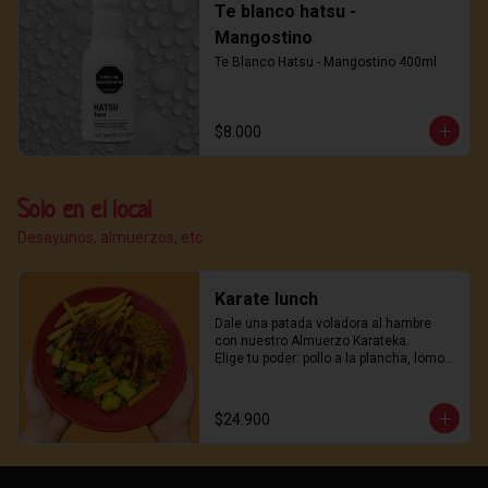
Te blanco hatsu -
Mangostino
Te Blanco Hatsu - Mangostino 400ml
$8.000
Solo en el local
Desayunos, almuerzos, etc
Karate lunch
Dale una patada voladora al hambre 
con nuestro Almuerzo Karateka.

Elige tu poder: pollo a la plancha, lomo 
de cerdo o nuestro legendario pollo 
karaage.

Acompañado de arroz salteado estilo 
$24.900
wok, papas crujientes y una ensalada 
fresca con trozos de aguacate que 
equilibran cada golpe de sabor.