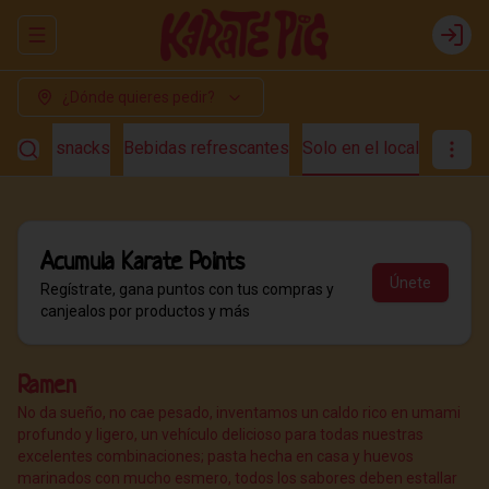
Abrir menu de navegación
Login
¿Dónde quieres pedir?
s
Fast snacks
Bebidas refrescantes
Solo en el local
Acumula
Karate Points
Únete
Regístrate, gana puntos con tus compras y
canjealos por productos y más
Ramen
No da sueño, no cae pesado, inventamos un caldo rico en umami
profundo y ligero, un vehículo delicioso para todas nuestras
excelentes combinaciones; pasta hecha en casa y huevos
marinados con mucho esmero, todos los sabores deben estallar