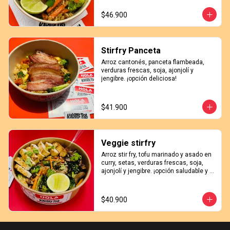
$46.900
Stirfry Panceta
Arroz cantonés, panceta flambeada, 
verduras frescas, soja, ajonjolí y 
jengibre. ¡opción deliciosa!
$41.900
Veggie stirfry
Arroz stir fry, tofu marinado y asado en 
curry, setas, verduras frescas, soja, 
ajonjolí y jengibre. ¡opción saludable y 
deliciosa!
$40.900