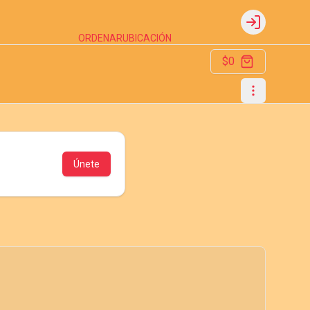
Login
ORDENAR
UBICACIÓN
$0
Únete