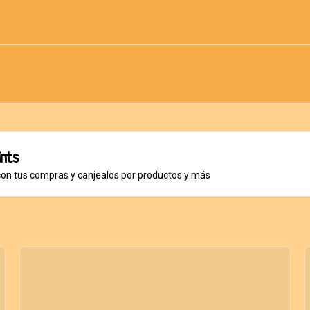
ints
con tus compras y canjealos por productos y más