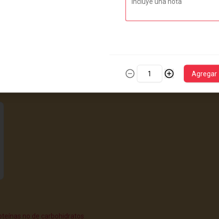
Combo ramen del dia
COMBO RAMEN DEL DIA CON 
BEBIDA

DISPONIBLE DE 11:30AM A 4:00PM
Agregar
$32.900
teínas no de carbohidratos