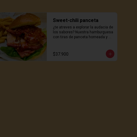
Sweet-chili panceta
¿te atreves a explorar la audacia de 
los sabores? Nuestra hamburguesa 
con tiras de panceta horneada y 
sellada es una explosión de sabor 
en cada bocado. La panceta 
crujiente se combina con una 
$37.900
salsa especiada de la casa que 
despertará tus papilas gustativas. 
Todo esto se presenta en nuestro 
tierno pan hokkaido que completa 
esta obra maestra culinaria. Cada 
mordisco es una experiencia 
gastronómica que desafía los 
límites de lo delicioso. ¿listo para el 
placer de los sabores intensos?  
Con papas de la casa!