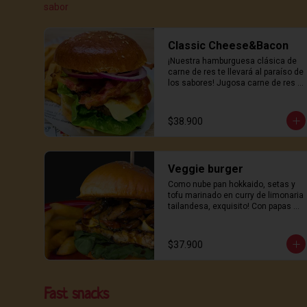
sabor
Classic Cheese&Bacon
¡Nuestra hamburguesa clásica de 
carne de res te llevará al paraíso de 
los sabores! Jugosa carne de res 
se combina con queso derretido y 
crujiente bacon, todo servido en un 
suave pan hokkaido y coronado 
$38.900
con nuestra deliciosa salsa de la 
casa. Cada mordisco es un viaje 
irresistible de sabor y textura. ¿listo 
para una experiencia gourmet 
Veggie burger
inigualable?  Con papas de la casa!
Como nube pan hokkaido, setas y 
tofu marinado en curry de limonaria 
tailandesa, exquisito! Con papas de 
la casa!
$37.900
Fast snacks