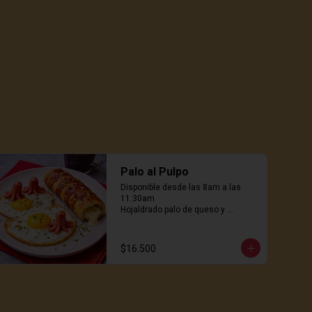
Palo al Pulpo
Disponible desde las 8am a las 
11:30am

Hojaldrado palo de queso y 
salchichas pulpito, huevos freidos 
al wok, genial! 31.900
$16.500