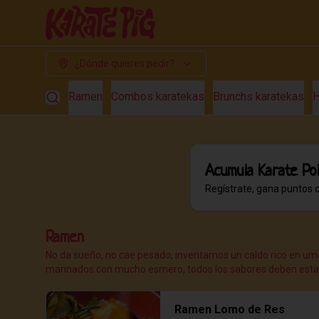
¿Dónde quieres pedir?
Ramen
Combos karatekas
Brunchs karatekas
H
Acumula
Karate Po
Regístrate, gana puntos 
Ramen
No da sueño, no cae pesado, inventamos un caldo rico en uma
marinados con mucho esmero, todos los sabores deben estall
Ramen Lomo de Res