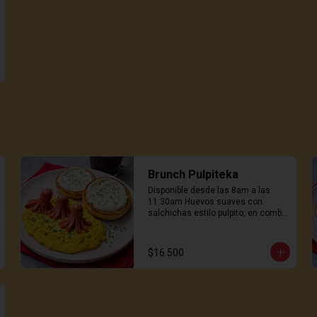
Brunch Pulpiteka
Disponible desde las 8am a las 
11:30am Huevos suaves con 
salchichas estilo pulpito, en combo 
con pan hokaido tostado con 
queso crema. No es normal. Es 
delicioso
$16.500