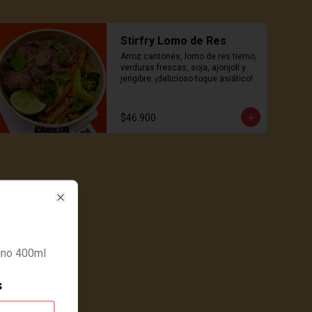
Stirfry Lomo de Res
Arroz cantonés, lomo de res tierno, 
verduras frescas, soja, ajonjolí y 
jengibre. ¡delicioso toque asiático!
$46.900
Close
ino 400ml
s