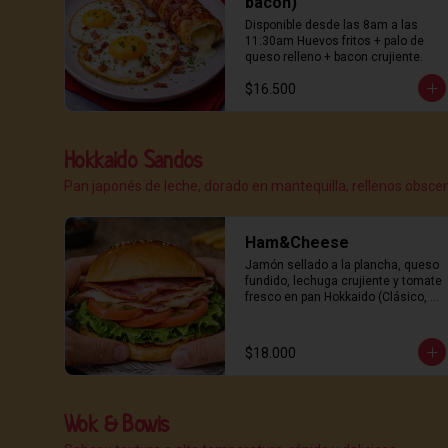
bacon)
Disponible desde las 8am a las 
11:30am Huevos fritos + palo de 
queso relleno + bacon crujiente.
$16.500
Hokkaido Sandos
Pan japonés de leche, dorado en mantequilla, rellenos obsce
Ham&Cheese
Jamón sellado a la plancha, queso 
fundido, lechuga crujiente y tomate 
fresco en pan Hokkaido (Clásico, 
limpio y peligrosamente adictivo)
$18.000
Wok & Bowls