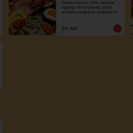
Fideos caseros, caldo, panceta, 
toppings de temporada, aceite 
aromático y ajitama. ¡explosión de 
sabor!
$41.900