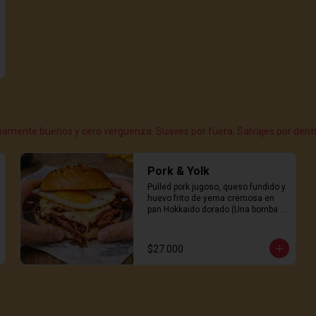
namente buenos y cero vergüenza. Suaves por fuera. Salvajes por dentr
Pork & Yolk
Pulled pork jugoso, queso fundido y 
huevo frito de yema cremosa en 
pan Hokkaido dorado (Una bomba 
suave, salada y sexy)
$27.000