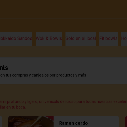
okkaido Sandos
Wok & Bowls
Solo en el local
Fit bowls
Ho
ints
con tus compras y canjealos por productos y más
mi profundo y ligero, un vehículo delicioso para todas nuestras excel
ar en tu boca.
Ramen cerdo