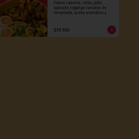
Fideos caseros, caldo, pollo 
apanado, toppings variados de 
temporada, aceite aromático y 
huevo. ¡irresistible!
$39.900