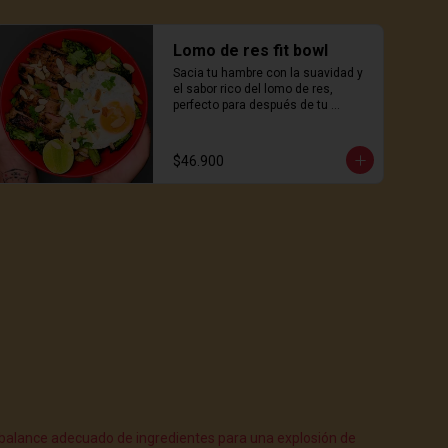
Lomo de res fit bowl
Sacia tu hambre con la suavidad y 
el sabor rico del lomo de res, 
perfecto para después de tu 
entrenamiento o una comida 
sustanciosa a mitad del día.
$46.900
 balance adecuado de ingredientes para una explosión de