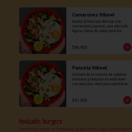
Camarones fitbowl
Siente la frescura del mar con 
camarones jugosos, una elección 
ligera y llena de sabor para los 
amantes del marisco.
$46.900
Panceta fitbowl
Disfruta de la mezcla de sabores 
intensos y texturas en este bowl 
con panceta, ideal para satisfacer 
el apetito con un toque japonés.
$41.900
Hokkaido burgers
Pan hecho como en Hokkaido, suave como nube con notas dulc