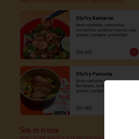
Sabor y textura a alta temperatura, rápido y delicioso
Stirfry Kamaron
Arroz cantonés, camarones 
suculentos, verduras frescas, soja, 
ajonjolí y jengibre. ¡irresistible!
$45.900
Stirfry Panceta
Arroz cantonés, panceta 
flambeada, verduras frescas, soja, 
ajonjolí y jengibre. ¡opción 
deliciosa!
$41.900
Solo en el local
PIDELOS UNICAMENTE SI TE ENCUENTRAS EN EL LOCAL.