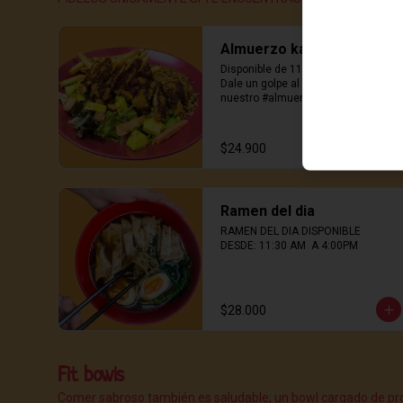
Almuerzo karateka
Disponible de 11:30 am a 4:00 pm, 
Dale un golpe al hambre con 
nuestro #almuerzokarateka! 
Proteínas que dan energía, papas 
crujientes, Perfecto para mediodía.
$24.900
Ramen del dia
RAMEN DEL DIA DISPONIBLE 
DESDE: 11:30 AM  A 4:00PM
$28.000
Fit bowls
Comer sabroso también es saludable; un bowl cargado de pro