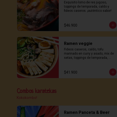
Exquisito lomo de res jugoso, 
toppings de temporada, caldo y 
fideos caseros. ¡auténtico sabor!
$46.900
Ramen veggie
Fideos caseros, caldo, tofu 
marinado en curry y asado, mix de 
setas, toppings de temporada, 
aceite aromático y ajitama. ¡sabor y 
frescura!
$41.900
Combos karatekas
Kokokombo!
Ramen Panceta & Beer