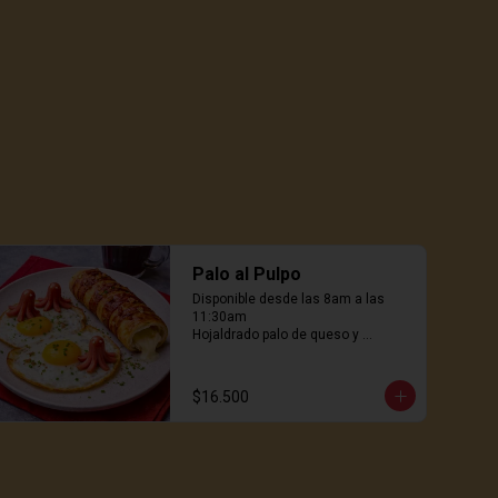
Palo al Pulpo
Disponible desde las 8am a las 
11:30am

Hojaldrado palo de queso y 
salchichas pulpito, huevos freidos 
al wok, genial! 31.900
$16.500