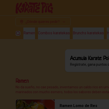
¿Dónde quieres pedir?
Ramen
Combos karatekas
Brunchs karatekas
H
Acumula
Karate Po
Regístrate, gana puntos 
Ramen
No da sueño, no cae pesado, inventamos un caldo rico en uma
marinados con mucho esmero, todos los sabores deben estall
Ramen Lomo de Res