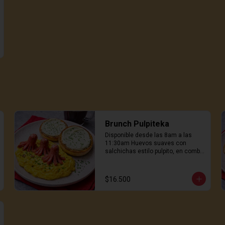
Brunch Pulpiteka
Disponible desde las 8am a las 
11:30am Huevos suaves con 
salchichas estilo pulpito, en combo 
con pan hokaido tostado con 
queso crema. No es normal. Es 
delicioso
$16.500