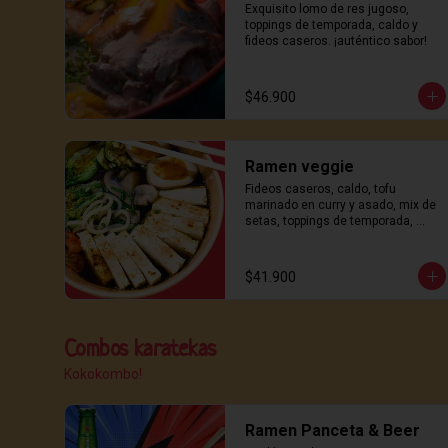
Exquisito lomo de res jugoso, 
toppings de temporada, caldo y 
fideos caseros. ¡auténtico sabor!
$46.900
Ramen veggie
Fideos caseros, caldo, tofu 
marinado en curry y asado, mix de 
setas, toppings de temporada, 
aceite aromático y ajitama. ¡sabor y 
frescura!
$41.900
Combos karatekas
Kokokombo!
Ramen Panceta & Beer