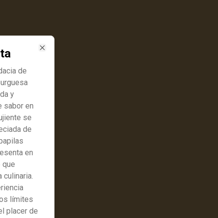
ta
Close
udacia de
burguesa
o.
ada y
e sabor en
ujiente se
eciada de
papilas
resenta en
o que
culinaria.
riencia
os límites
el placer de