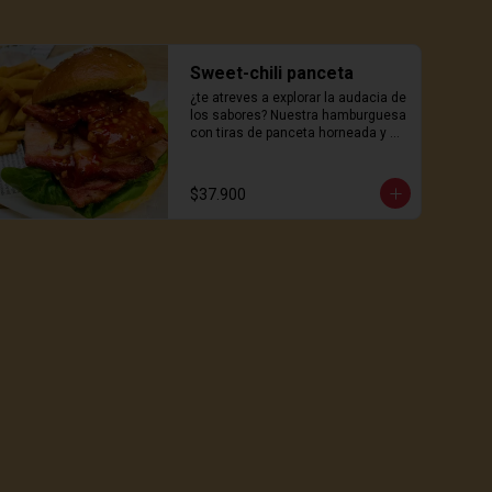
Sweet-chili panceta
¿te atreves a explorar la audacia de 
los sabores? Nuestra hamburguesa 
con tiras de panceta horneada y 
sellada es una explosión de sabor 
en cada bocado. La panceta 
crujiente se combina con una 
$37.900
salsa especiada de la casa que 
despertará tus papilas gustativas. 
Todo esto se presenta en nuestro 
tierno pan hokkaido que completa 
esta obra maestra culinaria. Cada 
mordisco es una experiencia 
gastronómica que desafía los 
límites de lo delicioso. ¿listo para el 
placer de los sabores intensos?  
Con papas de la casa!