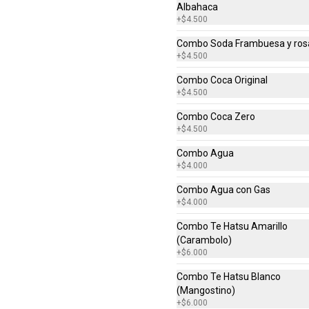
Albahaca
+
$4.500
Combo ramen del dia
Combo Soda Frambuesa y ros
COMBO RAMEN DEL DIA CON 
+
$4.500
BEBIDA

DISPONIBLE DE 11:30AM A 4:00PM
Combo Coca Original
+
$4.500
$32.900
Combo Coca Zero
+
$4.500
Combo Agua
+
$4.000
Combo Agua con Gas
+
$4.000
Combo Te Hatsu Amarillo
(Carambolo)
+
$6.000
Combo Te Hatsu Blanco
(Mangostino)
+
$6.000
teínas no de carbohidratos