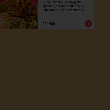
Fideos caseros, caldo, pollo 
apanado, toppings variados de 
temporada, aceite aromático y 
huevo. ¡irresistible!
$39.900