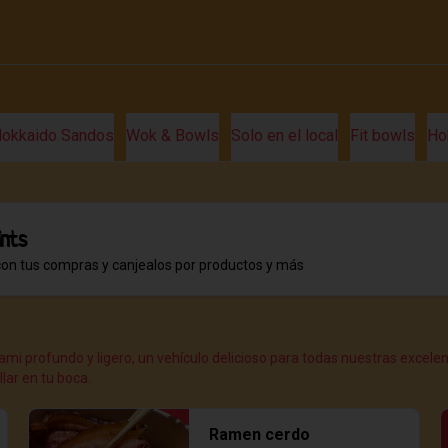
okkaido Sandos
Wok & Bowls
Solo en el local
Fit bowls
Ho
ints
con tus compras y canjealos por productos y más
mi profundo y ligero, un vehículo delicioso para todas nuestras excel
ar en tu boca.
Ramen cerdo