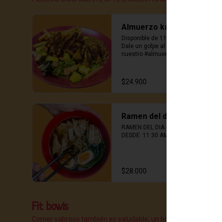
Almuerzo karateka
Disponible de 11:30 am a 4:00 pm, 
Dale un golpe al hambre con 
nuestro #almuerzokarateka! 
Proteínas que dan energía, papas 
crujientes, Perfecto para mediodía.
$24.900
Ramen del dia
RAMEN DEL DIA DISPONIBLE 
DESDE: 11:30 AM  A 4:00PM
$28.000
Fit bowls
Comer sabroso también es saludable; un bowl cargado de pro