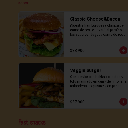
sabor
Classic Cheese&Bacon
¡Nuestra hamburguesa clásica de 
carne de res te llevará al paraíso de 
los sabores! Jugosa carne de res 
se combina con queso derretido y 
crujiente bacon, todo servido en un 
suave pan hokkaido y coronado 
$38.900
con nuestra deliciosa salsa de la 
casa. Cada mordisco es un viaje 
irresistible de sabor y textura. ¿listo 
para una experiencia gourmet 
Veggie burger
inigualable?  Con papas de la casa!
Como nube pan hokkaido, setas y 
tofu marinado en curry de limonaria 
tailandesa, exquisito! Con papas de 
la casa!
$37.900
Fast snacks