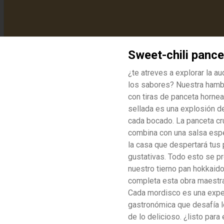
Sweet-chili pance
¿te atreves a explorar la a
los sabores? Nuestra ham
namente buenos y cero vergüenza. Suaves por fuera. Salvajes por dentr
con tiras de panceta horne
sellada es una explosión d
cada bocado. La panceta cr
Pork & Yolk
combina con una salsa esp
Pulled pork jugoso, queso fundido y 
huevo frito de yema cremosa en 
la casa que despertará tus 
pan Hokkaido dorado (Una bomba 
gustativas. Todo esto se p
suave, salada y sexy)
nuestro tierno pan hokkaid
$27.000
completa esta obra maestra 
Cada mordisco es una expe
gastronómica que desafía l
de lo delicioso. ¿listo para 