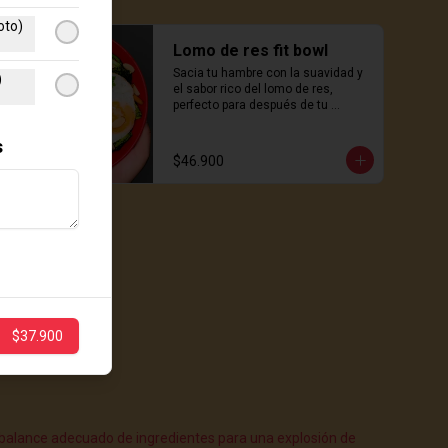
oto)
Lomo de res fit bowl
Sacia tu hambre con la suavidad y 
)
el sabor rico del lomo de res, 
perfecto para después de tu 
entrenamiento o una comida 
sustanciosa a mitad del día.
s
$46.900
$37.900
 balance adecuado de ingredientes para una explosión de