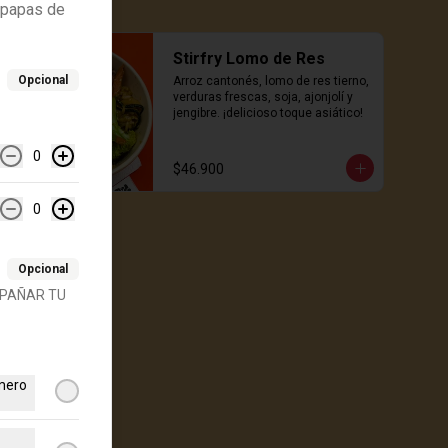
 papas de
Stirfry Lomo de Res
Opcional
Arroz cantonés, lomo de res tierno, 
verduras frescas, soja, ajonjolí y 
jengibre. ¡delicioso toque asiático!
0
$46.900
0
Opcional
MPAÑAR TU
mero