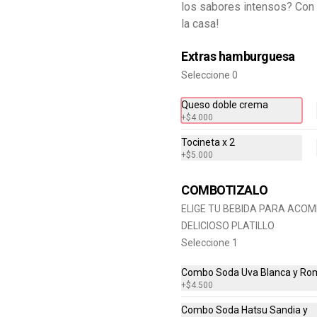
los sabores intensos? Con
la casa!
Stirfry Karaage
Extras hamburguesa
Arroz cantonés, pollo crujiente, 
verduras, soja, ajonjolí y jengibre. 
Seleccione 0
¡toque asiático delicioso!
Queso doble crema
+
$4.000
$40.900
Tocineta x 2
+
$5.000
Veggie stirfry
Arroz stir fry, tofu marinado y asado 
COMBOTIZALO
en curry, setas, verduras frescas, 
soja, ajonjolí y jengibre. ¡opción 
ELIGE TU BEBIDA PARA ACO
saludable y deliciosa!
DELICIOSO PLATILLO
Seleccione 1
$40.900
Combo Soda Uva Blanca y Ro
+
$4.500
Combo Soda Hatsu Sandia y