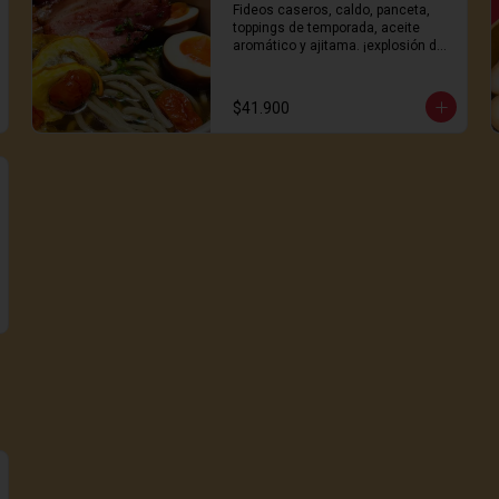
Fideos caseros, caldo, panceta, 
toppings de temporada, aceite 
aromático y ajitama. ¡explosión de 
sabor!
$41.900