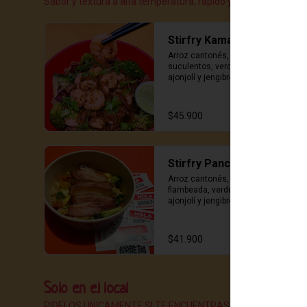
Sabor y textura a alta temperatura, rápido y delicioso
Stirfry Kamaron
Arroz cantonés, camarones 
suculentos, verduras frescas, soja, 
ajonjolí y jengibre. ¡irresistible!
$45.900
Stirfry Panceta
Arroz cantonés, panceta 
flambeada, verduras frescas, soja, 
ajonjolí y jengibre. ¡opción 
deliciosa!
$41.900
Solo en el local
PIDELOS UNICAMENTE SI TE ENCUENTRAS EN EL LOCAL.