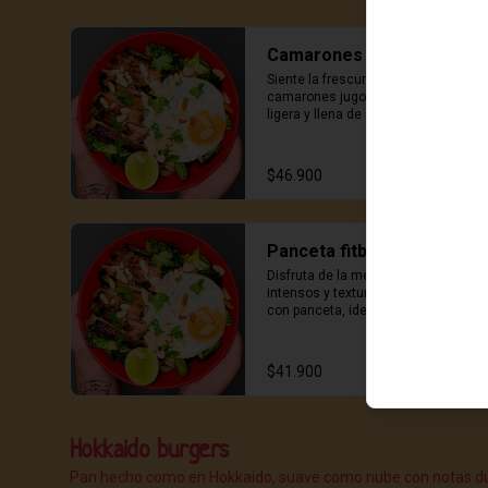
Camarones fitbowl
Siente la frescura del mar con 
camarones jugosos, una elección 
ligera y llena de sabor para los 
amantes del marisco.
$46.900
Panceta fitbowl
Disfruta de la mezcla de sabores 
intensos y texturas en este bowl 
con panceta, ideal para satisfacer 
el apetito con un toque japonés.
$41.900
Hokkaido burgers
Pan hecho como en Hokkaido, suave como nube con notas dulc