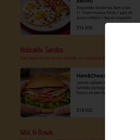
bacon)
Disponible desde las 8am a las 
11:30am Huevos fritos + palo de 
queso relleno + bacon crujiente.
$16.500
Hokkaido Sandos
Pan japonés de leche, dorado en mantequilla, rellenos obsce
Ham&Cheese
Jamón sellado a la plancha, queso 
fundido, lechuga crujiente y tomate 
fresco en pan Hokkaido (Clásico, 
limpio y peligrosamente adictivo)
$18.000
Wok & Bowls