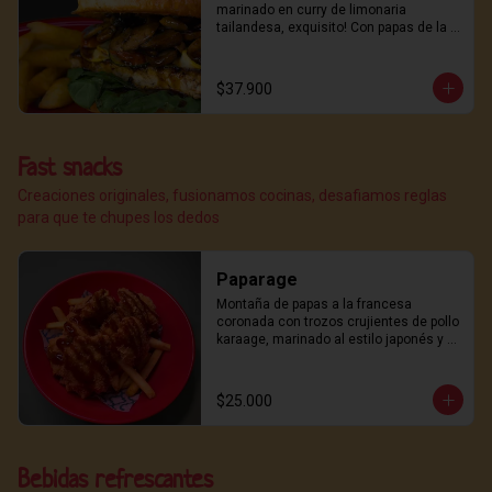
de lo delicioso. ¿listo para el placer de 
marinado en curry de limonaria 
los sabores intensos?  Con papas de la 
tailandesa, exquisito! Con papas de la 
casa!
casa!
$37.900
Fast snacks
Creaciones originales, fusionamos cocinas, desafiamos reglas
para que te chupes los dedos
Paparage
Montaña de papas a la francesa 
coronada con trozos crujientes de pollo 
karaage, marinado al estilo japonés y 
frito con maestría del dojo.

Rematado con nuestra salsa teriyaki, 
un toque de furikake casero para el 
$25.000
golpe final de umami.
Bebidas refrescantes