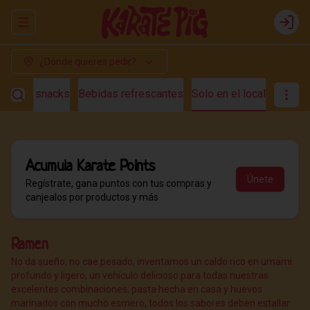
Abrir menu de navegación
Login
¿Dónde quieres pedir?
s
Fast snacks
Bebidas refrescantes
Solo en el local
Acumula
Karate Points
Únete
Regístrate, gana puntos con tus compras y
canjealos por productos y más
Ramen
No da sueño, no cae pesado, inventamos un caldo rico en umami
profundo y ligero, un vehículo delicioso para todas nuestras
excelentes combinaciones; pasta hecha en casa y huevos
marinados con mucho esmero, todos los sabores deben estallar