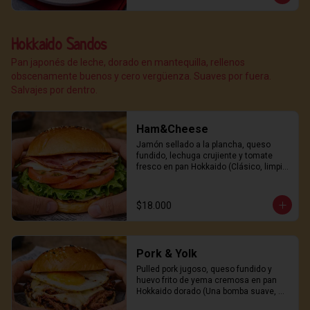
Hokkaido Sandos
Pan japonés de leche, dorado en mantequilla, rellenos
obscenamente buenos y cero vergüenza. Suaves por fuera.
Salvajes por dentro.
Ham&Cheese
Jamón sellado a la plancha, queso 
fundido, lechuga crujiente y tomate 
fresco en pan Hokkaido (Clásico, limpio 
y peligrosamente adictivo)
$18.000
Pork & Yolk
Pulled pork jugoso, queso fundido y 
huevo frito de yema cremosa en pan 
Hokkaido dorado (Una bomba suave, 
salada y sexy)