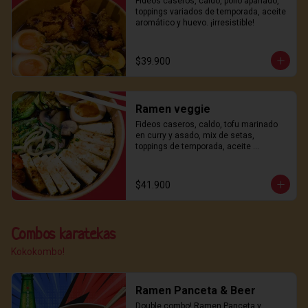
Fideos caseros, caldo, pollo apanado, 
toppings variados de temporada, aceite 
aromático y huevo. ¡irresistible!
$39.900
Ramen veggie
Fideos caseros, caldo, tofu marinado 
en curry y asado, mix de setas, 
toppings de temporada, aceite 
aromático y ajitama. ¡sabor y frescura!
$41.900
Combos karatekas
Kokokombo!
Ramen Panceta & Beer
Double combo! Ramen Panceta y 