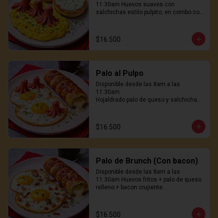
11:30am Huevos suaves con 
salchichas estilo pulpito, en combo con 
pan hokaido tostado con queso crema. 
No es normal. Es delicioso
$16.500
Palo al Pulpo
Disponible desde las 8am a las 
11:30am

Hojaldrado palo de queso y salchichas 
pulpito, huevos freidos al wok, genial! 
31.900
$16.500
Palo de Brunch (Con bacon)
Disponible desde las 8am a las 
11:30am Huevos fritos + palo de queso 
relleno + bacon crujiente.
$16.500