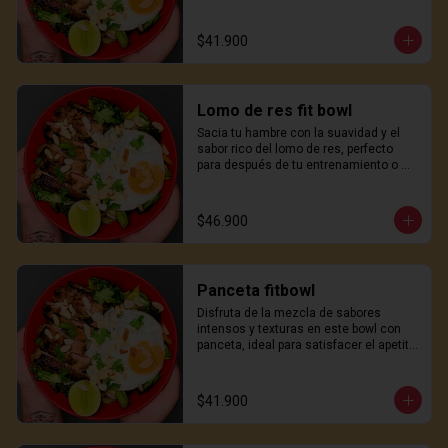
apetito con un toque japonés.
$41.900
Lomo de res fit bowl
Sacia tu hambre con la suavidad y el 
sabor rico del lomo de res, perfecto 
para después de tu entrenamiento o 
una comida sustanciosa a mitad del 
día.
$46.900
Panceta fitbowl
Disfruta de la mezcla de sabores 
intensos y texturas en este bowl con 
panceta, ideal para satisfacer el apetito 
con un toque japonés.
$41.900