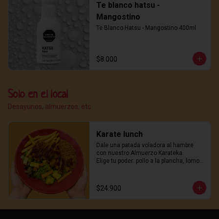
Te blanco hatsu -
Mangostino
Te Blanco Hatsu - Mangostino 400ml
$8.000
Solo en el local
Desayunos, almuerzos, etc
Karate lunch
Dale una patada voladora al hambre 
con nuestro Almuerzo Karateka.

Elige tu poder: pollo a la plancha, lomo 
de cerdo o nuestro legendario pollo 
karaage.

Acompañado de arroz salteado estilo 
$24.900
wok, papas crujientes y una ensalada 
fresca con trozos de aguacate que 
equilibran cada golpe de sabor.