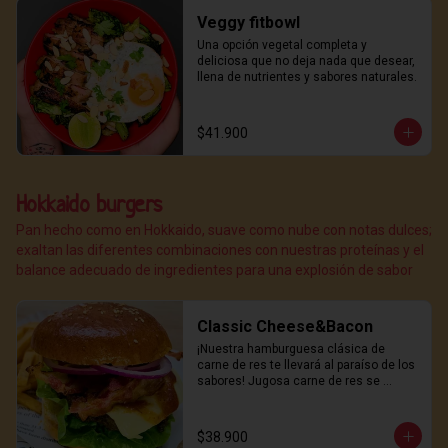
Veggy fitbowl
Una opción vegetal completa y 
deliciosa que no deja nada que desear, 
llena de nutrientes y sabores naturales.
$41.900
Hokkaido burgers
Pan hecho como en Hokkaido, suave como nube con notas dulces;
exaltan las diferentes combinaciones con nuestras proteínas y el
balance adecuado de ingredientes para una explosión de sabor
Classic Cheese&Bacon
¡Nuestra hamburguesa clásica de 
carne de res te llevará al paraíso de los 
sabores! Jugosa carne de res se 
combina con queso derretido y 
crujiente bacon, todo servido en un 
suave pan hokkaido y coronado con 
$38.900
nuestra deliciosa salsa de la casa. 