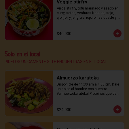
Veggie stirfry
Arroz stir fry, tofu marinado y asado en 
curry, setas, verduras frescas, soja, 
ajonjolí y jengibre. ¡opción saludable y 
deliciosa!
$40.900
Solo en el local
PIDELOS UNICAMENTE SI TE ENCUENTRAS EN EL LOCAL.
Almuerzo karateka
Disponible de 11:30 am a 4:00 pm, Dale 
un golpe al hambre con nuestro 
#almuerzokarateka! Proteínas que dan 
energía, papas crujientes, Perfecto para 
mediodía.
$24.900