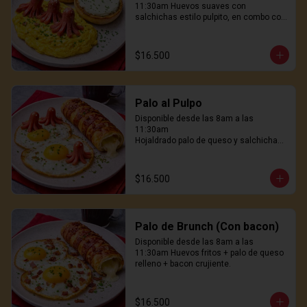
11:30am Huevos suaves con 
salchichas estilo pulpito, en combo con 
pan hokaido tostado con queso crema. 
No es normal. Es delicioso
$16.500
Palo al Pulpo
Disponible desde las 8am a las 
11:30am

Hojaldrado palo de queso y salchichas 
pulpito, huevos freidos al wok, genial! 
31.900
$16.500
Palo de Brunch (Con bacon)
Disponible desde las 8am a las 
11:30am Huevos fritos + palo de queso 
relleno + bacon crujiente.
$16.500