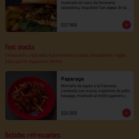
de lo delicioso. ¿listo para el placer de 
marinado en curry de limonaria 
los sabores intensos?  Con papas de la 
tailandesa, exquisito! Con papas de la 
casa!
casa!
$37.900
Fast snacks
Creaciones originales, fusionamos cocinas, desafiamos reglas
para que te chupes los dedos
Paparage
Montaña de papas a la francesa 
coronada con trozos crujientes de pollo 
karaage, marinado al estilo japonés y 
frito con maestría del dojo.

Rematado con nuestra salsa teriyaki, 
un toque de furikake casero para el 
$25.000
golpe final de umami.
Bebidas refrescantes