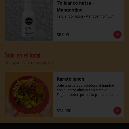
Te blanco hatsu -
Mangostino
Te Blanco Hatsu - Mangostino 400ml
$8.000
Solo en el local
Desayunos, almuerzos, etc
Karate lunch
Dale una patada voladora al hambre 
con nuestro Almuerzo Karateka.

Elige tu poder: pollo a la plancha, lomo 
de cerdo o nuestro legendario pollo 
karaage.

Acompañado de arroz salteado estilo 
$24.900
wok, papas crujientes y una ensalada 
fresca con trozos de aguacate que 
equilibran cada golpe de sabor.