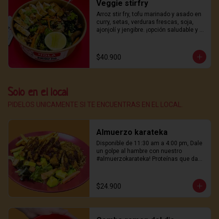
Veggie stirfry
Arroz stir fry, tofu marinado y asado en 
curry, setas, verduras frescas, soja, 
ajonjolí y jengibre. ¡opción saludable y 
deliciosa!
$40.900
Solo en el local
PIDELOS UNICAMENTE SI TE ENCUENTRAS EN EL LOCAL.
Almuerzo karateka
Disponible de 11:30 am a 4:00 pm, Dale 
un golpe al hambre con nuestro 
#almuerzokarateka! Proteínas que dan 
energía, papas crujientes, Perfecto para 
mediodía.
$24.900