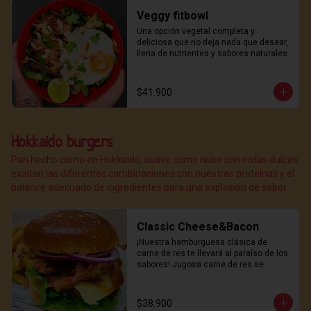
Veggy fitbowl
Una opción vegetal completa y 
deliciosa que no deja nada que desear, 
llena de nutrientes y sabores naturales.
$41.900
Hokkaido burgers
Pan hecho como en Hokkaido, suave como nube con notas dulces;
exaltan las diferentes combinaciones con nuestras proteínas y el
balance adecuado de ingredientes para una explosión de sabor
Classic Cheese&Bacon
¡Nuestra hamburguesa clásica de 
carne de res te llevará al paraíso de los 
sabores! Jugosa carne de res se 
combina con queso derretido y 
crujiente bacon, todo servido en un 
suave pan hokkaido y coronado con 
$38.900
nuestra deliciosa salsa de la casa. 