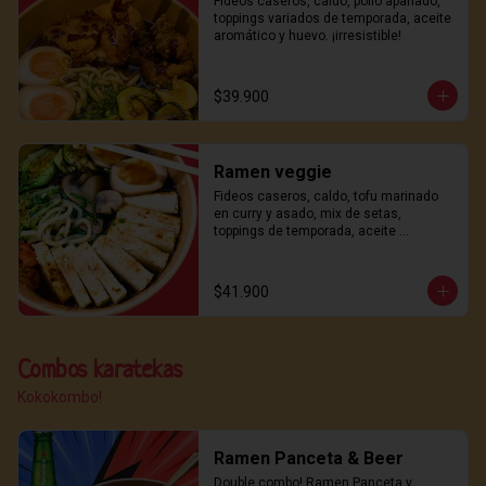
Fideos caseros, caldo, pollo apanado, 
toppings variados de temporada, aceite 
aromático y huevo. ¡irresistible!
$39.900
Ramen veggie
Fideos caseros, caldo, tofu marinado 
en curry y asado, mix de setas, 
toppings de temporada, aceite 
aromático y ajitama. ¡sabor y frescura!
$41.900
Combos karatekas
Kokokombo!
Ramen Panceta & Beer
Double combo! Ramen Panceta y 