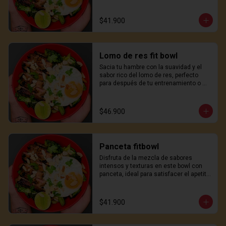
apetito con un toque japonés.
$41.900
Lomo de res fit bowl
Sacia tu hambre con la suavidad y el 
sabor rico del lomo de res, perfecto 
para después de tu entrenamiento o 
una comida sustanciosa a mitad del 
día.
$46.900
Panceta fitbowl
Disfruta de la mezcla de sabores 
intensos y texturas en este bowl con 
panceta, ideal para satisfacer el apetito 
con un toque japonés.
$41.900