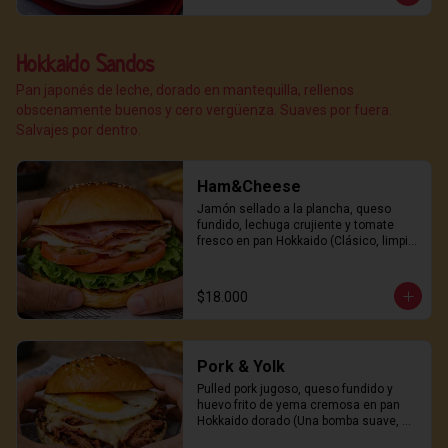
Hokkaido Sandos
Pan japonés de leche, dorado en mantequilla, rellenos
obscenamente buenos y cero vergüenza. Suaves por fuera.
Salvajes por dentro.
Ham&Cheese
Jamón sellado a la plancha, queso 
fundido, lechuga crujiente y tomate 
fresco en pan Hokkaido (Clásico, limpio 
y peligrosamente adictivo)
$18.000
Pork & Yolk
Pulled pork jugoso, queso fundido y 
huevo frito de yema cremosa en pan 
Hokkaido dorado (Una bomba suave, 
salada y sexy)