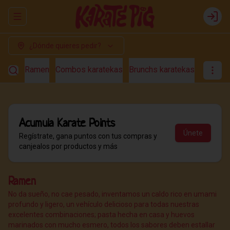
Abrir menu de navegación
Login
¿Dónde quieres pedir?
Ramen
Combos karatekas
Brunchs karatekas
Hokkai
Acumula
Karate Points
Únete
Regístrate, gana puntos con tus compras y
canjealos por productos y más
Ramen
No da sueño, no cae pesado, inventamos un caldo rico en umami
profundo y ligero, un vehículo delicioso para todas nuestras
excelentes combinaciones; pasta hecha en casa y huevos
marinados con mucho esmero, todos los sabores deben estallar