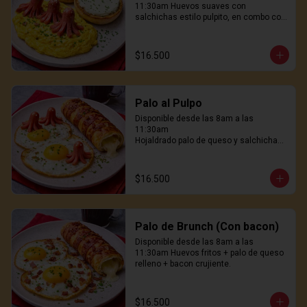
11:30am Huevos suaves con 
salchichas estilo pulpito, en combo con 
pan hokaido tostado con queso crema. 
No es normal. Es delicioso
$16.500
Palo al Pulpo
Disponible desde las 8am a las 
11:30am

Hojaldrado palo de queso y salchichas 
pulpito, huevos freidos al wok, genial! 
31.900
$16.500
Palo de Brunch (Con bacon)
Disponible desde las 8am a las 
11:30am Huevos fritos + palo de queso 
relleno + bacon crujiente.
$16.500