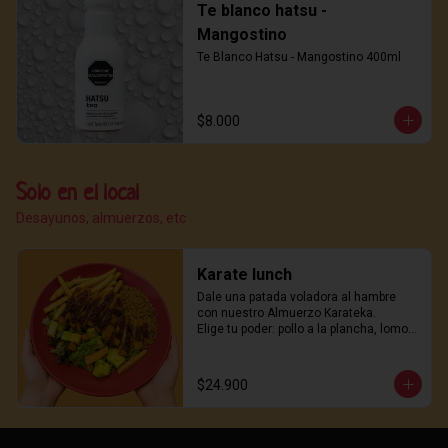
Te blanco hatsu -
Mangostino
Te Blanco Hatsu - Mangostino 400ml
$8.000
Solo en el local
Desayunos, almuerzos, etc
Karate lunch
Dale una patada voladora al hambre 
con nuestro Almuerzo Karateka.

Elige tu poder: pollo a la plancha, lomo 
de cerdo o nuestro legendario pollo 
karaage.

Acompañado de arroz salteado estilo 
$24.900
wok, papas crujientes y una ensalada 
fresca con trozos de aguacate que 
equilibran cada golpe de sabor.