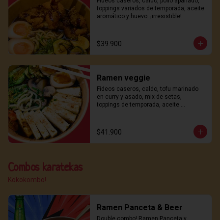
Fideos caseros, caldo, pollo apanado, 
toppings variados de temporada, aceite 
aromático y huevo. ¡irresistible!
$39.900
Ramen veggie
Fideos caseros, caldo, tofu marinado 
en curry y asado, mix de setas, 
toppings de temporada, aceite 
aromático y ajitama. ¡sabor y frescura!
$41.900
Combos karatekas
Kokokombo!
Ramen Panceta & Beer
Double combo! Ramen Panceta y 