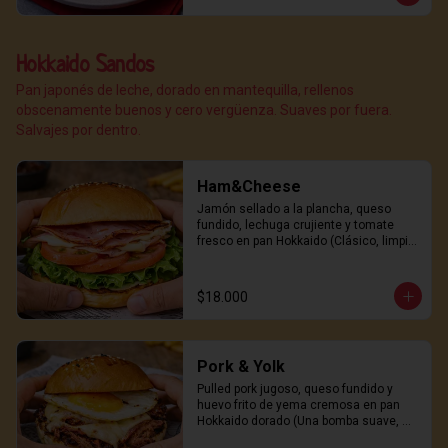
Hokkaido Sandos
Pan japonés de leche, dorado en mantequilla, rellenos
obscenamente buenos y cero vergüenza. Suaves por fuera.
Salvajes por dentro.
Ham&Cheese
Jamón sellado a la plancha, queso 
fundido, lechuga crujiente y tomate 
fresco en pan Hokkaido (Clásico, limpio 
y peligrosamente adictivo)
$18.000
Pork & Yolk
Pulled pork jugoso, queso fundido y 
huevo frito de yema cremosa en pan 
Hokkaido dorado (Una bomba suave, 
salada y sexy)