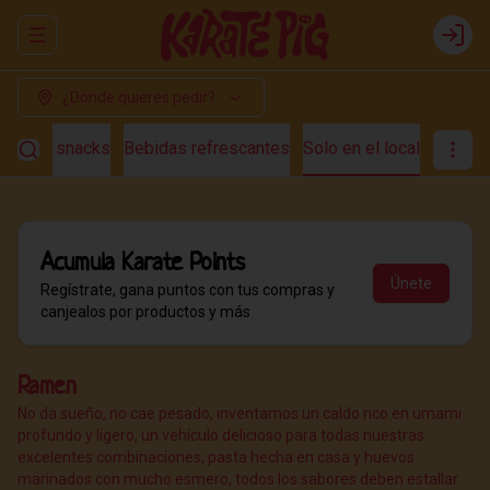
Abrir menu de navegación
Login
¿Dónde quieres pedir?
s
Fast snacks
Bebidas refrescantes
Solo en el local
Acumula
Karate Points
Únete
Regístrate, gana puntos con tus compras y
canjealos por productos y más
Ramen
No da sueño, no cae pesado, inventamos un caldo rico en umami
profundo y ligero, un vehículo delicioso para todas nuestras
excelentes combinaciones; pasta hecha en casa y huevos
marinados con mucho esmero, todos los sabores deben estallar