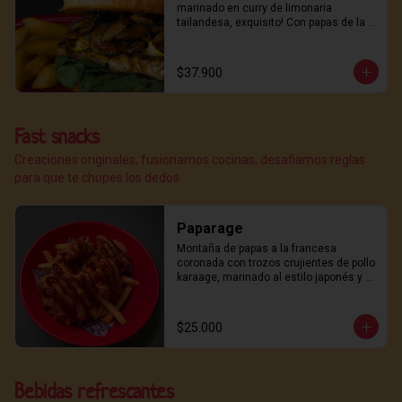
de lo delicioso. ¿listo para el placer de 
marinado en curry de limonaria 
los sabores intensos?  Con papas de la 
tailandesa, exquisito! Con papas de la 
casa!
casa!
$37.900
Fast snacks
Creaciones originales, fusionamos cocinas, desafiamos reglas
para que te chupes los dedos
Paparage
Montaña de papas a la francesa 
coronada con trozos crujientes de pollo 
karaage, marinado al estilo japonés y 
frito con maestría del dojo.

Rematado con nuestra salsa teriyaki, 
un toque de furikake casero para el 
$25.000
golpe final de umami.
Bebidas refrescantes