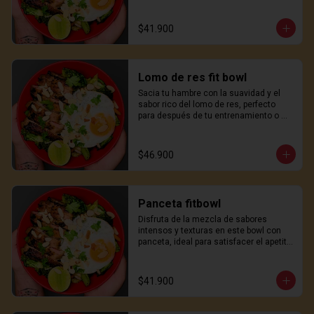
apetito con un toque japonés.
$41.900
Lomo de res fit bowl
Sacia tu hambre con la suavidad y el 
sabor rico del lomo de res, perfecto 
para después de tu entrenamiento o 
una comida sustanciosa a mitad del 
día.
$46.900
Panceta fitbowl
Disfruta de la mezcla de sabores 
intensos y texturas en este bowl con 
panceta, ideal para satisfacer el apetito 
con un toque japonés.
$41.900