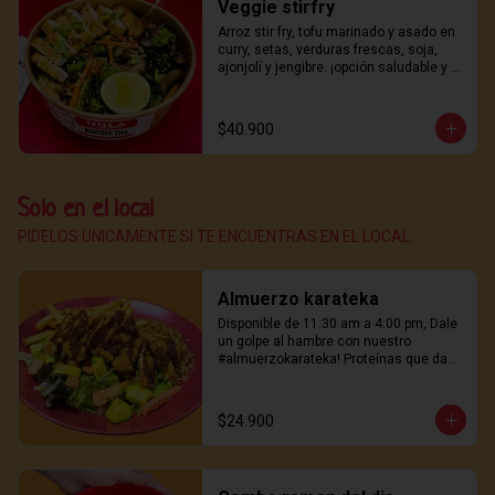
Veggie stirfry
Arroz stir fry, tofu marinado y asado en 
curry, setas, verduras frescas, soja, 
ajonjolí y jengibre. ¡opción saludable y 
deliciosa!
$40.900
Solo en el local
PIDELOS UNICAMENTE SI TE ENCUENTRAS EN EL LOCAL.
Almuerzo karateka
Disponible de 11:30 am a 4:00 pm, Dale 
un golpe al hambre con nuestro 
#almuerzokarateka! Proteínas que dan 
energía, papas crujientes, Perfecto para 
mediodía.
$24.900