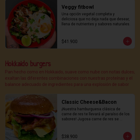
Veggy fitbowl
Una opción vegetal completa y 
deliciosa que no deja nada que desear, 
llena de nutrientes y sabores naturales.
$41.900
Hokkaido burgers
Pan hecho como en Hokkaido, suave como nube con notas dulces;
exaltan las diferentes combinaciones con nuestras proteínas y el
balance adecuado de ingredientes para una explosión de sabor
Classic Cheese&Bacon
¡Nuestra hamburguesa clásica de 
carne de res te llevará al paraíso de los 
sabores! Jugosa carne de res se 
combina con queso derretido y 
crujiente bacon, todo servido en un 
suave pan hokkaido y coronado con 
$38.900
nuestra deliciosa salsa de la casa. 